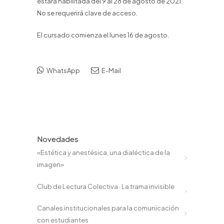
estará habilitada del 9 al 28 de agosto de 2021.
No se requerirá clave de acceso.
El cursado comienza el lunes 16 de agosto.
WhatsApp
E-Mail
Novedades
«Estética y anestésica, una dialéctica de la
imagen»
Club de Lectura Colectiva · La trama invisible
Canales institucionales para la comunicación
con estudiantes