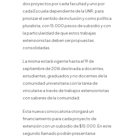
dos proyectos por cada facultad y uno por
cada Escuela dependiente de la UNR; para
priorizar el sentido de inclusión y como política
pluralista, con 15.000 pesos de subsidio y con
la particularidad de que estos trabajas
extensionistas deben ser propuestas
consolidadas.
La misma estará vigente hasta el 19 de
septiembre de 2016 destinada a docentes,
estudiantes, graduados y no docentes de la
comunidad universitaria con la tarea de
vincularse a través de trabajos extensionistas
con saberes de la comunidad.
Esta nueva convocatoria otorgará un
financiamiento para cada proyecto de
extensión con un subsidio de $15.000. En este
segundo llamado podrán presentarse