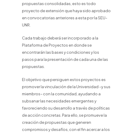
propuestas consolidadas, esto es todo
proyecto de extensión que haya sido aprobado
en convocatorias anteriores a esta por la SEU-
UNR.
Cada trabajo deberá ser incorporado a la
Plataforma de Proyectos en donde se
encontrarán las bases y condiciones y los
pasos para la presentación de cada una de las
propuestas.
El objetivo que persiguen estos proyectos es
promover la vinculación de la Universidad –y sus
miembros– con la comunidad, ayudando a
subsanar las necesidades emergentes y
favoreciendo su desarrollo a través de políticas
de acción concretas. Para ello, se promueve la
creación de propuestas que generen
compromisos y desafíos, con el fin acercar a los