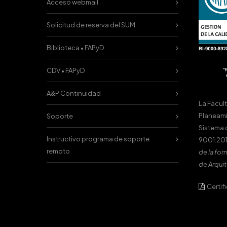
Acceso webmail
Solicitud de reserva del SUM
Biblioteca • FAPyD
CDV • FAPyD
A&P Continuidad
La Facul
Planeami
Soporte
Sistema 
Instructivo programa de soporte
9001:201
remoto
de la for
de Arquit
Certif