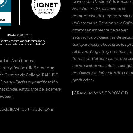
Universidad Nacional de Rosario 
Artículos 1º y 2º, asumimos el
compromiso de mejorar continu
un Sistema de Gestión de la Cali
ofrezca un ambiente de trabajo
satisfactorio y garantías de segur
transparencia y eficacia de los p
relativos al registro y certificación
formación del estudiante, que c
tad de Arquitectura,
los requisitos aplicables y asegur
ento y Diseño (UNR) posee un
confianza y satisfacción de nuest
de Gestión de Calidad IRAM-ISO
graduados».
5 para:
«Registro y certificación
mación del estudiante de la carrera
Resolución N° 219/2018 C.D.
ectura».
icado IRAM
|
Certificado IQNET