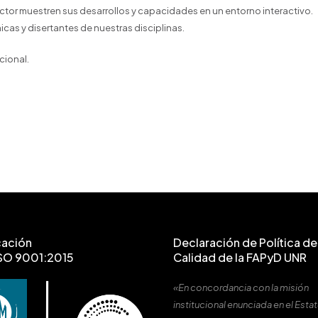
ctor muestren sus desarrollos y capacidades en un entorno interactivo.
cas y disertantes de nuestras disciplinas.
cional.
cación
Declaración de Política de 
SO 9001:2015
Calidad de la FAPyD UNR
«En concordancia con la misión
institucional enunciada en el Estat