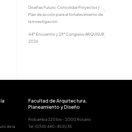
Diseñas Futuro, Consolidar Proyectos |
Plan de acción para el fortalecimiento de
la investigación
44° Encuentro y 29° Congreso ARQUISUR
2026
la
Facultad de Arquitectura,
Planeamiento y Diseño
Riobamba 220 bis – 2000 Rosario
uto de la
Tel: (0341) 480-8531/35