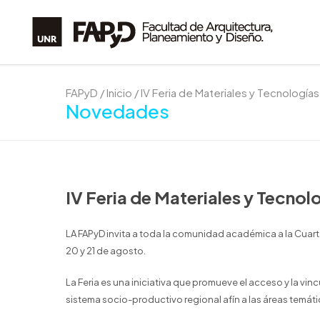
FAPyD
/
Inicio
/
IV Feria de Materiales y Tecnologí
Novedades
IV Feria de Materiales y Tecno
LA FAPyD invita a toda la comunidad académica a la Cuarta
20 y 21 de agosto.
La Feria es una iniciativa que promueve el acceso y la v
sistema socio-productivo regional afín a las áreas temáti