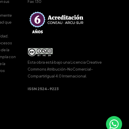
en sus
Fax: 130
amente
dad que
idad,
rocesos
 de la
umpla con
Esta obra está bajo una
Licencia Creative
e la
Commons Atribución-NoComercial-
ros
CompartirIgual 4.0 Internacional
.
ISSN 2524-9223