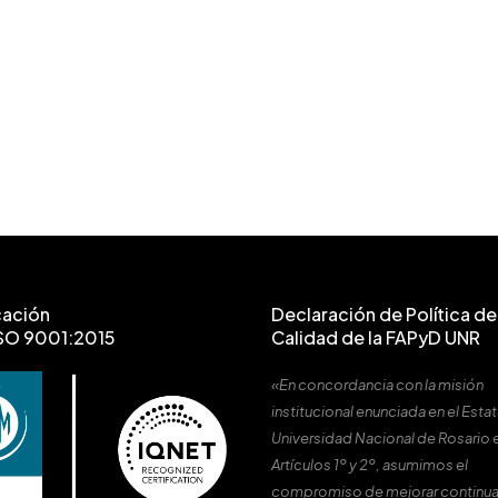
cación
Declaración de Política de 
SO 9001:2015
Calidad de la FAPyD UNR
«En concordancia con la misión
institucional enunciada en el Estat
Universidad Nacional de Rosario 
Artículos 1º y 2º, asumimos el
compromiso de mejorar continu