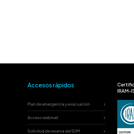
Accesos rápidos
Certifi
IRAM-I
Plan de emergencia y evacuación
Acceso webmail
Solicitud de reserva del SUM