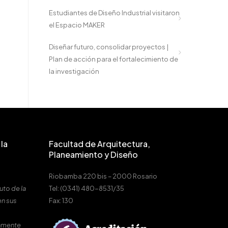
Estudiantes de Diseño Industrial visitaron
el Espacio MAKER
Diseñar futuro, consolidar proyectos |
Plan de acción para el fortalecimiento de
la investigación
la
Facultad de Arquitectura,
Planeamiento y Diseño
Riobamba 220 bis – 2000 Rosario
uto de la
Tel: (0341) 480-8531/35
en sus
Fax: 130
amente