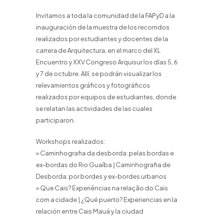
Invitamos a toda la comunidad de la FAPyD a la
inauguración de la muestra de los recorridos
realizados por estudiantes y docentes de la
carrera de Arquitectura, en el marco del XL
Encuentro y XXV Congreso Arquisur los días 5, 6
y 7 de octubre. Allí, se podrán visualizar los
relevamientos gráficos y fotográficos
realizados por equipos de estudiantes, donde
se relatan las actividades de las cuales
participaron.
Workshops realizados:
» Caminhografia da desborda: pelas bordas e
ex-bordas do Rio Guaíba | Caminhografia de
Desborda: por bordes y ex-bordes urbanos
» Que Cais? Experiências na relação do Cais
com a cidade | ¿Qué puerto? Experiencias en la
relación entre Cais Mauá y la ciudad