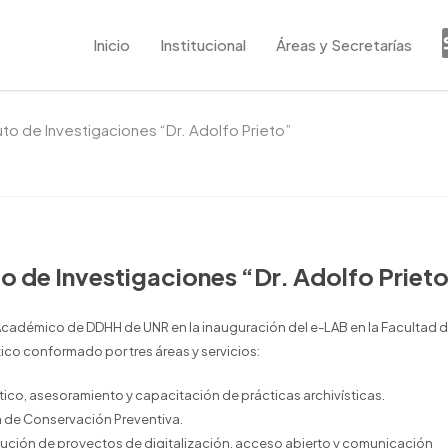
Inicio
Institucional
Áreas y Secretarías
uto de Investigaciones “Dr. Adolfo Prieto”
to de Investigaciones “Dr. Adolfo Priet
 Académico de DDHH de UNR en la inauguración del e-LAB en la Facultad 
ico conformado por tres áreas y servicios:
co, asesoramiento y capacitación de prácticas archivísticas.
ma de Conservación Preventiva.
cución de proyectos de digitalización, acceso abierto y comunicación