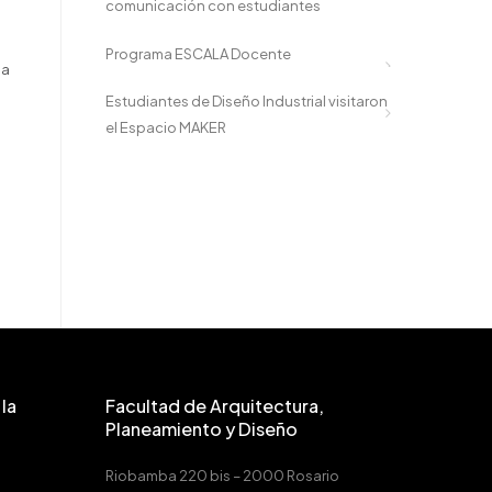
comunicación con estudiantes
Programa ESCALA Docente
ia
Estudiantes de Diseño Industrial visitaron
el Espacio MAKER
la
Facultad de Arquitectura,
Planeamiento y Diseño
Riobamba 220 bis – 2000 Rosario