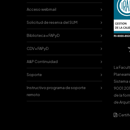
Acceso webmail
Solicitud de reserva del SUM
Biblioteca • FAPyD
CDV • FAPyD
A&P Continuidad
La Facul
Planeami
Soporte
Sistema 
Instructivo programa de soporte
9001:201
remoto
de la for
de Arquit
Certif