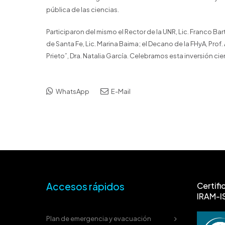
pública de las ciencias.
Participaron del mismo el Rector de la UNR, Lic. Franco Bar
de Santa Fe, Lic. Marina Baima; el Decano de la FHyA, Prof. 
Prieto”, Dra. Natalia García. Celebramos esta inversión cie
WhatsApp
E-Mail
Accesos rápidos
Certifi
IRAM-I
Plan de emergencia y evacuación