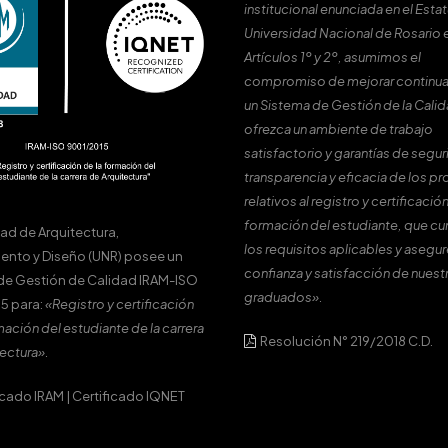
institucional enunciada en el Estat
Universidad Nacional de Rosario 
Artículos 1º y 2º, asumimos el
compromiso de mejorar continu
un Sistema de Gestión de la Cali
ofrezca un ambiente de trabajo
satisfactorio y garantías de segur
transparencia y eficacia de los p
relativos al registro y certificación
formación del estudiante, que c
tad de Arquitectura,
los requisitos aplicables y asegur
ento y Diseño (UNR) posee un
confianza y satisfacción de nuest
de Gestión de Calidad IRAM-ISO
graduados».
5 para:
«Registro y certificación
mación del estudiante de la carrera
Resolución N° 219/2018 C.D.
ectura».
icado IRAM
|
Certificado IQNET