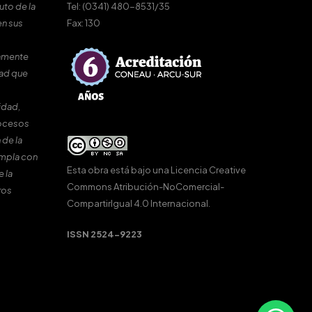
uto de la
Tel: (0341) 480-8531/35
en sus
Fax: 130
amente
dad que
idad,
rocesos
 de la
umpla con
Esta obra está bajo una
Licencia Creative
e la
Commons Atribución-NoComercial-
ros
CompartirIgual 4.0 Internacional
.
ISSN 2524-9223