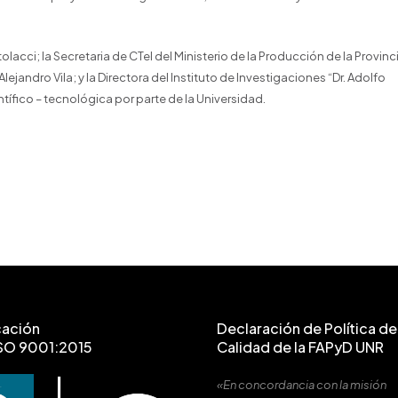
tolacci; la Secretaria de CTeI del Ministerio de la Producción de la Provinc
Alejandro Vila; y la Directora del Instituto de Investigaciones “Dr. Adolfo
ntífico – tecnológica por parte de la Universidad.
cación
Declaración de Política de 
SO 9001:2015
Calidad de la FAPyD UNR
«En concordancia con la misión