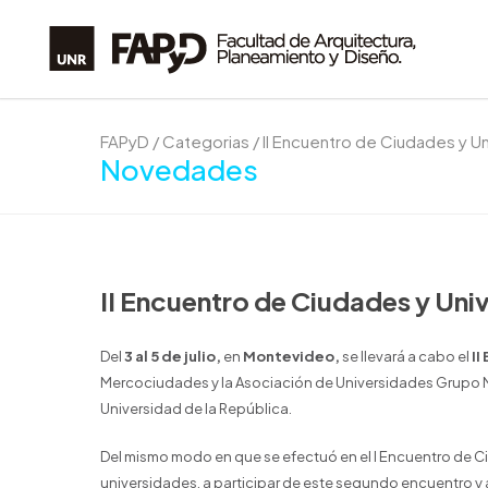
FAPyD
/
Categorias
/
II Encuentro de Ciudades y U
Novedades
II Encuentro de Ciudades y Uni
Del
3 al 5 de julio,
en
Montevideo,
se llevará a cabo el
II
Mercociudades y la Asociación de Universidades Grupo M
Universidad de la República.
Del mismo modo en que se efectuó en el I Encuentro de Ciu
universidades, a participar de este segundo encuentro y