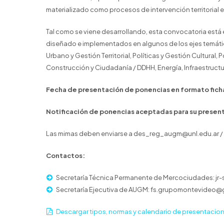
materializado como procesos de intervención territorial 
Tal como se viene desarrollando, esta convocatoria está
diseñado e implementados en algunos de los ejes temáticos
Urbano y Gestión Territorial, Políticas y Gestión Cultural, P
Construcción y Ciudadanía / DDHH, Energía, Infraestruct
Fecha de presentación de ponencias en formato fich
Notificación de ponencias aceptadas para su presen
Las mimas deben enviarse a des_reg_augm@unl.edu.ar /
Contactos:
Secretaría Técnica Permanente de Mercociudades: jr
Secretaría Ejecutiva de AUGM: fs.grupomontevideo@
Descargar tipos, normas y calendario de presentacio