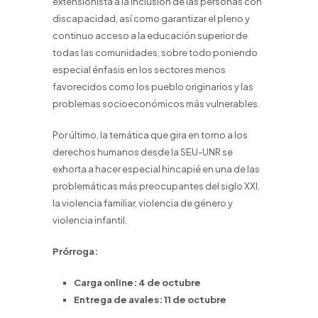
extensionista a la inclusión de las personas con
discapacidad, así como garantizar el pleno y
continuo acceso a la educación superior de
todas las comunidades, sobre todo poniendo
especial énfasis en los sectores menos
favorecidos como los pueblo originarios y las
problemas socioeconómicos más vulnerables.
Por último, la temática que gira en torno a los
derechos humanos desde la SEU-UNR se
exhorta a hacer especial hincapié en una de las
problemáticas más preocupantes del siglo XXI,
la violencia familiar, violencia de género y
violencia infantil.
Prórroga:
Carga online: 4 de octubre
Entrega de avales: 11 de octubre