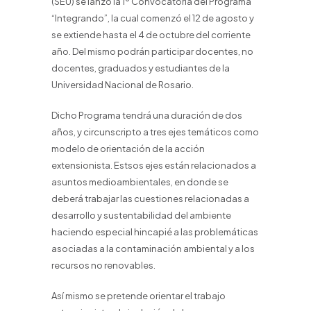
(SEU) se lanzó la 1º Convocatoria del Programa
“Integrando”, la cual comenzó el 12 de agosto y
se extiende hasta el 4 de octubre del corriente
año. Del mismo podrán participar docentes, no
docentes, graduados y estudiantes de la
Universidad Nacional de Rosario.
Dicho Programa tendrá una duración de dos
años, y circunscripto a tres ejes temáticos como
modelo de orientación de la acción
extensionista. Estsos ejes están relacionados a
asuntos medioambientales, en donde se
deberá trabajar las cuestiones relacionadas a
desarrollo y sustentabilidad del ambiente
haciendo especial hincapié a las problemáticas
asociadas a la contaminación ambiental y a los
recursos no renovables.
Así mismo se pretende orientar el trabajo