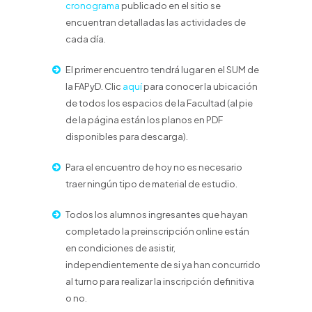
cronograma
publicado en el sitio se
encuentran detalladas las actividades de
cada día.
El primer encuentro tendrá lugar en el SUM de
la FAPyD. Clic
aquí
para conocer la ubicación
de todos los espacios de la Facultad (al pie
de la página están los planos en PDF
disponibles para descarga).
Para el encuentro de hoy no es necesario
traer ningún tipo de material de estudio.
Todos los alumnos ingresantes que hayan
completado la preinscripción online están
en condiciones de asistir,
independientemente de si ya han concurrido
al turno para realizar la inscripción definitiva
o no.