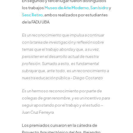
En segundo y tercer lugar fueron distinguidos
los trabajos
Museo de Arte Moderno, San Isidro
y
Sesc Retiro
, ambos realizados por estudiantes
de la FADU UBA.
Es un reconocimiento que impulsa a continuar
con la tarea de investigación y reflexión sobre
temas que el trabajo aborda y que, a su vez,
persisten en el desarrollo actual de nuestra
profesión. Sumado a esto, es fundamental
subrayar que, ante todo, es un reconocimiento a
nuestra educación pública – Diego Costanzo
Es un hermoso reconocimiento por parte de
colegas de gran renombre, y es un incentivo para
seguir apostando por el trabajo y el estudio –
Juan Cruz Ferreyra
Los premiados cursaron en la cátedra de
Proyecto Arquitectónico del Arq. Alejandro