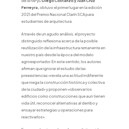
de la FAPyD
Diego Costanzo y Juan Cruz
Ferreyra,
obtuvo el primer lugar en la edición
2021 del Premio Nacional Clarín SCA para
estudiantes de arquitectura.
A través de un agudo análisis, el proyecto
distinguido reflexiona acerca de la posible
reutilización de la infraestructura remanente en
nuestro país desde la época del modelo
agroexportador. En este sentido, los autores
afirman que ignorar el estudio de las
preexistencias «revela una actitud indiferente
que niega la construcción histórica y colectiva
de la ciudad» y proponen «observar los
edificios como construcciones que aun tienen
vida útil, reconocer alternativas al derribo y
ensayar estrategias u operaciones para
reactivarlos».