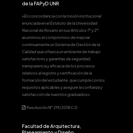
de la FAPyD UNR
«En concordancia con la misión institucional
enunciada en el Estatuto de la Universidad
Nacional de Rosario en sus Artículos 1º y 2º,
asumimos el compromiso de mejorar
continuamente un Sistema de Gestión de la
Calidad que ofrezca un ambiente de trabajo
satisfactorio y garantías de seguridad,
transparencia y eficacia de los procesos
relativos al registro y certificación de la
formación del estudiante, que cumpla con los
requisitos aplicables y asegure la confianza y
satisfacción de nuestros graduados».
Resolución N° 219/2018 C.D.
Facultad de Arquitectura,
Planeamiento y Diseño