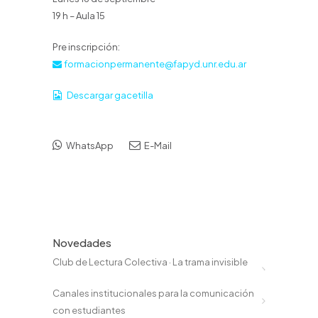
19 h – Aula 15
Pre inscripción:
formacionpermanente@fapyd.unr.edu.ar
Descargar gacetilla
WhatsApp
E-Mail
Novedades
Club de Lectura Colectiva · La trama invisible
Canales institucionales para la comunicación
con estudiantes