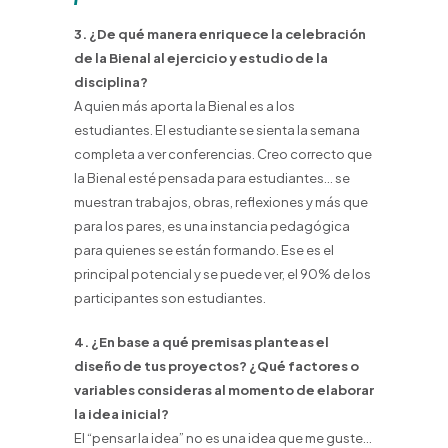
3. ¿De qué manera enriquece la celebración
de la Bienal al ejercicio y estudio de la
disciplina?
A quien más aporta la Bienal es a los
estudiantes. El estudiante se sienta la semana
completa a ver conferencias. Creo correcto que
la Bienal esté pensada para estudiantes… se
muestran trabajos, obras, reflexiones y más que
para los pares, es una instancia pedagógica
para quienes se están formando. Ese es el
principal potencial y se puede ver, el 90% de los
participantes son estudiantes.
4. ¿En base a qué premisas planteas el
diseño de tus proyectos? ¿Qué factores o
variables consideras al momento de elaborar
la idea inicial?
El “pensar la idea” no es una idea que me guste…