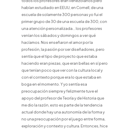
todos los profesores eran venezolanos pero
habían estudiado en EEUU, en Cornell, de una
escuela de solamente 300 personas yo fui el
primer grupo de 30 de una escuela de 300, con
una atención personalizada… los profesores
venían los sábados y domingos a ver qué
hacíamos. Nos enseñaron el amor por la
profesión, la pasión por ser diseñadores, pero
sentía que el tipo de proyecto que estaba
haciendo eran piezas, que eran bellas en sí pero
que tenían poco que ver con la cultura local y
con el contexto porque era lo que estaba en
boga en el momento. Y yo sentía esa
preocupación siempre y felizmente tuve el
apoyo del profesor de Teoría y de Historia que
me dio la razón, esto es parte de la tendencia
actual donde hay una autonomía de la forma y
no una preocupación por el juego entre forma,
exploración y contexto y cultura. Entonces, hice