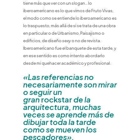
tiene más que ver con un
slogan
… lo
iberoamericano es lo que vimos de Fruto Vivas,
el modo como se entiende lo iberoamericano es
lo traspuesto, más allá de si se trata de una obra
en particular o de Urbanismo, Paisajismo o
edificios, de diseño
sexy
o no de revista.
Iberoamericano fue el banquete de esta tarde, y
en ese sentido es como intento abordarlo
desde mi quehacer académico y profesional.
«Las referencias no
necesariamente son mirar
o seguir un
gran
rockstar
de la
arquitectura, muchas
veces se aprende más de
dibujar toda la tarde
como se mueven los
pescadores».