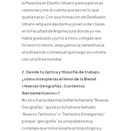
la Maestría en Diseño Urbano para suplir esas
carencias y me di cuenta que eso es lo que
quería hacer. Con esa formación de Diseñador
Urbano empecé desde muy joven a dar clases
en la Facultad de Arquitectura donde yo me
había graduado y junto a otros colegas que
hicieron lo mismo, empujamos la carrera hacia
una línea más contextual que luego se volvería
casi una línea mundial.
2. Desde tu óptica y filosofía de trabajo,
¿cómo interpretas el lema de la Bienal
«Nuevas Geografías, Contextos
Iberoamericanos»?
No sé si fue la idea más brillante llamarla “Nuevas
Geografías”, quizá yo la hubiese llamado
“Nuevos Territorios” o “Territorios Emergentes”
porque “geografía” es una palabra muy
compleja que toma la parte antropológica y,