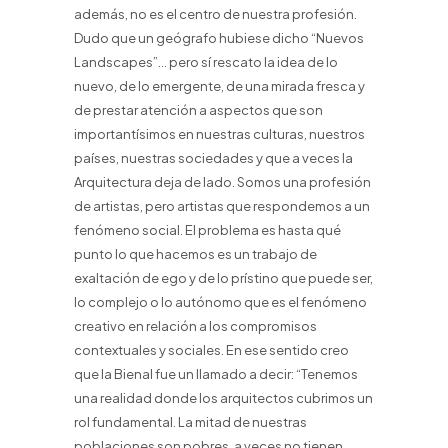
además, no es el centro de nuestra profesión.
Dudo que un geógrafo hubiese dicho “Nuevos
Landscapes”… pero sí rescato la idea de lo
nuevo, de lo emergente, de una mirada fresca y
de prestar atención a aspectos que son
importantísimos en nuestras culturas, nuestros
países, nuestras sociedades y que a veces la
Arquitectura deja de lado. Somos una profesión
de artistas, pero artistas que respondemos a un
fenómeno social. El problema es hasta qué
punto lo que hacemos es un trabajo de
exaltación de ego y de lo prístino que puede ser,
lo complejo o lo autónomo que es el fenómeno
creativo en relación a los compromisos
contextuales y sociales. En ese sentido creo
que la Bienal fue un llamado a decir: “Tenemos
una realidad donde los arquitectos cubrimos un
rol fundamental. La mitad de nuestras
poblaciones son pobres, a veces no tienen