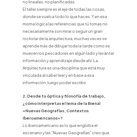
no lineales, no planificadas.
El taller siempre es el eje de todas las cosas,
donde se vuelca todo lo que haces. Y en esa
misma lógica las referencias que tú tomas no
necesariamente son mirar o seguir un gran
rockstar
de la arquitectura, muchas veces se
aprende más de dibujar toda la tarde como se
mueven los pescadores en algún lado y levantar
información y aprendizaje desde ahí. La
Arquitectura es una disciplina que está muy
vinculada al saber leer y en base a esa
información, luego poder escribir.
2. Desde tu óptica y filosofía de trabajo,
¿cómo interpretas el lema de la Bienal
«Nuevas Geografías, Contextos
Iberoamericanos»?
Lo iberoamericano es lo que engloba el
escenario y las “Nuevas Geografías” creo que