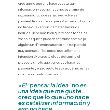
creo que lo que uno hace es catalizar
información y eso no hace necesariamente
razonando. Lo que se hace es volverse
permeable a las cosas que están pasando, que
no tiene que ver con los materiales ni los
ladrillos. Tiene más bien que ver con todas las
variables que te pueden estimular, como dijo
alguien un día erróneamente que me pareció
muy acertado: “las cosas que te llamen la
intención”. No eres tú el que determina el
proyecto sino lo que tienes que hacer es
permearte y el proyecto te avisa qué necesita y
qué cosas lo informan o no.
«El ‘pensar la idea’ no es
una idea que me guste…
creo que lo que uno hace
es catalizar información y
eso no hace