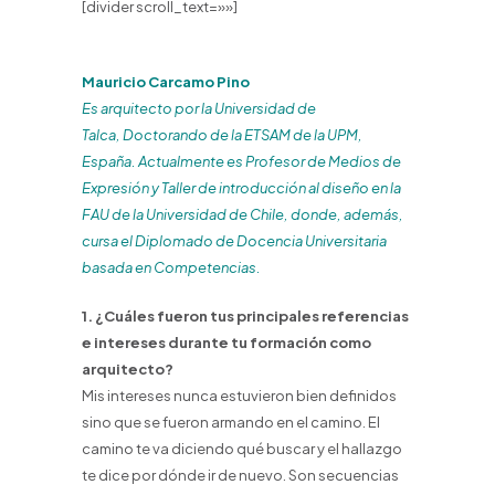
[divider scroll_text=»»]
Mauricio Carcamo Pino
Es arquitecto por la Universidad de
Talca, Doctorando de la ETSAM de la UPM,
España. Actualmente es Profesor de Medios de
Expresión y Taller de introducción al diseño en la
FAU de la Universidad de Chile, donde, además,
cursa el Diplomado de Docencia Universitaria
basada en Competencias.
1. ¿Cuáles fueron tus principales referencias
e intereses durante tu formación como
arquitecto?
Mis intereses nunca estuvieron bien definidos
sino que se fueron armando en el camino. El
camino te va diciendo qué buscar y el hallazgo
te dice por dónde ir de nuevo. Son secuencias