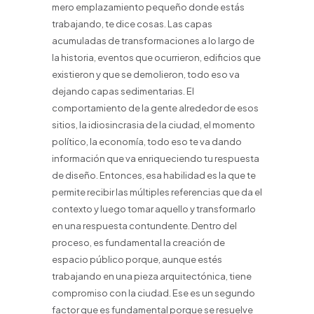
mero emplazamiento pequeño donde estás
trabajando, te dice cosas. Las capas
acumuladas de transformaciones a lo largo de
la historia, eventos que ocurrieron, edificios que
existieron y que se demolieron, todo eso va
dejando capas sedimentarias. El
comportamiento de la gente alrededor de esos
sitios, la idiosincrasia de la ciudad, el momento
político, la economía, todo eso te va dando
información que va enriqueciendo tu respuesta
de diseño. Entonces, esa habilidad es la que te
permite recibir las múltiples referencias que da el
contexto y luego tomar aquello y transformarlo
en una respuesta contundente. Dentro del
proceso, es fundamental la creación de
espacio público porque, aunque estés
trabajando en una pieza arquitectónica, tiene
compromiso con la ciudad. Ese es un segundo
factor que es fundamental porque se resuelve