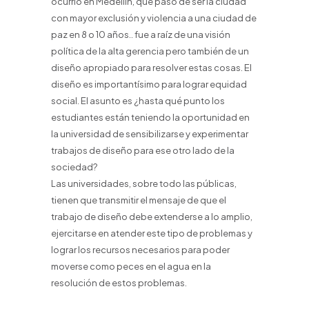
ocurrió en Medellín, que paso de ser la ciudad
con mayor exclusión y violencia a una ciudad de
paz en 8 o 10 años.. fue a raíz de una visión
política de la alta gerencia pero también de un
diseño apropiado para resolver estas cosas. El
diseño es importantísimo para lograr equidad
social. El asunto es ¿hasta qué punto los
estudiantes están teniendo la oportunidad en
la universidad de sensibilizarse y experimentar
trabajos de diseño para ese otro lado de la
sociedad?
Las universidades, sobre todo las públicas,
tienen que transmitir el mensaje de que el
trabajo de diseño debe extenderse a lo amplio,
ejercitarse en atender este tipo de problemas y
lograr los recursos necesarios para poder
moverse como peces en el agua en la
resolución de estos problemas.