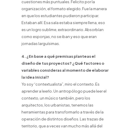
cuestiones más puntuales. Felicito por la
organización, el formato elegido. Fue la manera
en que los estudiantes pudieron participar.
Estaban allí. Esa sala estaba siempre llena, eso
es un logro sublime, extraordinario. Absorbían
como esponjas, no se iban y eso que eran
jornadas larguísimas.
4. ¿En base a qué premisas planteas el
diseño de tus proyectos? ¿Qué factores o
variables consideras al momento de elaborar
la idea inicial?
Yo soy “contextualista”, miro el contexto. Es
aprender a leerlo. Un antropólogo puede leer el
contexto, un músico también, pero los
arquitectos, los urbanistas, tenemos las
herramientas para transformarlo a través de la
operación de distintos diseños. Las trazas de
territorio, que a veces van mucho más allá del