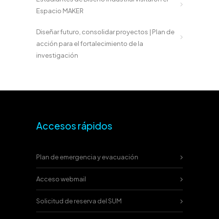
Espacio MAKER
Diseñar futuro, consolidar proyectos | Plan de
acción para el fortalecimiento de la
investigación
Accesos rápidos
Plan de emergencia y evacuación
Acceso webmail
Solicitud de reserva del SUM