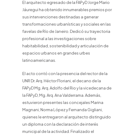
El arquitecto egresado de la FAPyD Jorge Mario
Jáuregui ha obtenido innumerables premios por
sus intervenciones destinadas a generar
transformaciones urbanísticas y sociales en las
favelas de Río de Janeiro. Dedicó su trayectoria
profesional a las investigaciones sobre
habitabilidad, sostenibilidad y articulación de
espacios urbanos en grandes urbes
latinoamericanas.
El acto contó con la presencia del rector de la
UNR Dr. Arq. Héctor Floriani, el decano de la
FAPyD Mg. Arq. Adolfo del Rio y la vicedecana de
la FAPyD, Mg. Arq. Ana Valderrama. Además,
estuvieron presentes las concejales Marina
Magnani, Norma López y Fernanda Gigliani,
quienes le entregaron al arquitecto distinguido
un diploma con la declaración de interés
municipal de la actividad. Finalizado el