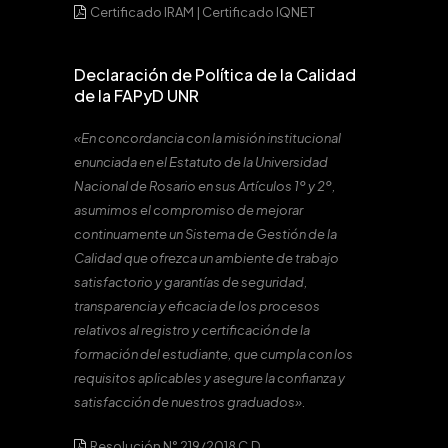
Certificado IRAM
|
Certificado IQNET
Declaración de Política de la Calidad
de la FAPyD UNR
«En concordancia con la misión institucional
enunciada en el Estatuto de la Universidad
Nacional de Rosario en sus Artículos 1º y 2º,
asumimos el compromiso de mejorar
continuamente un Sistema de Gestión de la
Calidad que ofrezca un ambiente de trabajo
satisfactorio y garantías de seguridad,
transparencia y eficacia de los procesos
relativos al registro y certificación de la
formación del estudiante, que cumpla con los
requisitos aplicables y asegure la confianza y
satisfacción de nuestros graduados».
Resolución N° 219/2018 C.D.