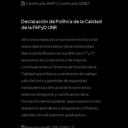
Certificado IRAM
|
Certificado IQNET
Declaración de Política de la Calidad
de la FAPyD UNR
«En concordancia con la misión institucional
enunciada en el Estatuto de la Universidad
Nacional de Rosario en sus Artículos 1º y 2º,
asumimos el compromiso de mejorar
continuamente un Sistema de Gestión de la
Calidad que ofrezca un ambiente de trabajo
satisfactorio y garantías de seguridad,
transparencia y eficacia de los procesos
relativos al registro y certificación de la
formación del estudiante, que cumpla con los
requisitos aplicables y asegure la confianza y
satisfacción de nuestros graduados».
Resolución N° 219/2018 C.D.