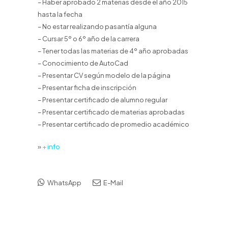
– Haber aprobado 2 materias desde el año 2015
hasta la fecha
– No estar realizando pasantía alguna
– Cursar 5º o 6º año de la carrera
– Tener todas las materias de 4º año aprobadas
– Conocimiento de AutoCad
– Presentar CV según modelo de la página
– Presentar ficha de inscripción
– Presentar certificado de alumno regular
– Presentar certificado de materias aprobadas
– Presentar certificado de promedio académico
»
+ info
WhatsApp
E-Mail