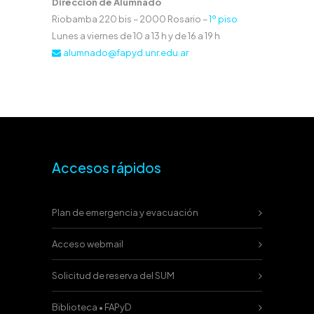
Dirección de Alumnado
Riobamba 220 bis – 2000 Rosario –
1º piso
Lunes a viernes de 10 a 13 h y de 16 a 19 h
alumnado@fapyd.unr.edu.ar
Accesos rápidos
Plan de emergencia y evacuación
Acceso webmail
Solicitud de reserva del SUM
Biblioteca • FAPyD