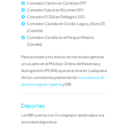
Comedor Centro en Córdoba 1917
Comedor Salud en Ricchieri 690
Comedor FCEIA en Pellegrini 250
Comedor Casilda en Ovidio Lagos y Ruta 33
(Casilda)
Comedor Zavalla en el Parque Villarino
(Zavalla)
Para acceder a los menús es necesario generar
un usuario en el Módulo Online de Reservas y
Autogestión (MORA) que se activa en cualquiera
de los comedores presentando
constancia de
alumno regular vigente
y DNI.
Deportes
La UNR cuenta con 5 complejos dedicados a la
actividad deportiva: