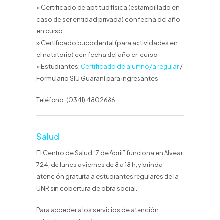
» Certificado de aptitud física (estampillado en
caso de ser entidad privada) con fecha del año
en curso
» Certificado bucodental (para actividades en
el natatorio) con fecha del año en curso
» Estudiantes:
Certificado de alumno/a regular
/
Formulario SIU Guaraní para ingresantes
Teléfono: (0341) 4802686
Salud
El Centro de Salud “7 de Abril” funciona en Alvear
724, de lunes a viernes de 8 a 18 h, y brinda
atención gratuita a estudiantes regulares de la
UNR sin cobertura de obra social.
Para acceder a los servicios de atención