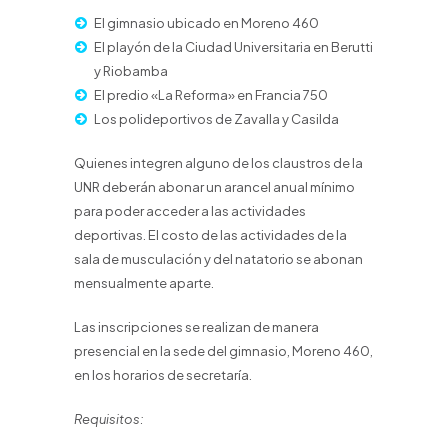
El gimnasio ubicado en Moreno 460
El playón de la Ciudad Universitaria en Berutti
y Riobamba
El predio «La Reforma» en Francia 750
Los polideportivos de Zavalla y Casilda
Quienes integren alguno de los claustros de la
UNR deberán abonar un arancel anual mínimo
para poder acceder a las actividades
deportivas. El costo de las actividades de la
sala de musculación y del natatorio se abonan
mensualmente aparte.
Las inscripciones se realizan de manera
presencial en la sede del gimnasio, Moreno 460,
en los horarios de secretaría.
Requisitos: