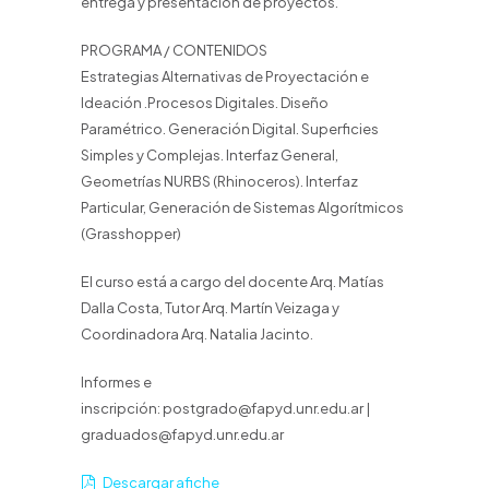
entrega y presentación de proyectos.
PROGRAMA / CONTENIDOS
Estrategias Alternativas de Proyectación e
Ideación .Procesos Digitales. Diseño
Paramétrico. Generación Digital. Superficies
Simples y Complejas. Interfaz General,
Geometrías NURBS (Rhinoceros). Interfaz
Particular, Generación de Sistemas Algorítmicos
(Grasshopper)
El curso está a cargo del docente Arq. Matías
Dalla Costa, Tutor Arq. Martín Veizaga y
Coordinadora Arq. Natalia Jacinto.
Informes e
inscripción: postgrado@fapyd.unr.edu.ar |
graduados@fapyd.unr.edu.ar
Descargar afiche