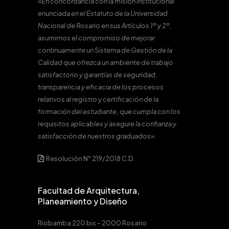
«En concordancia con la misión institucional
enunciada en el Estatuto de la Universidad
Nacional de Rosario en sus Artículos 1º y 2º,
asumimos el compromiso de mejorar
continuamente un Sistema de Gestión de la
Calidad que ofrezca un ambiente de trabajo
satisfactorio y garantías de seguridad,
transparencia y eficacia de los procesos
relativos al registro y certificación de la
formación del estudiante, que cumpla con los
requisitos aplicables y asegure la confianza y
satisfacción de nuestros graduados».
Resolución N° 219/2018 C.D.
Facultad de Arquitectura,
Planeamiento y Diseño
Riobamba 220 bis – 2000 Rosario