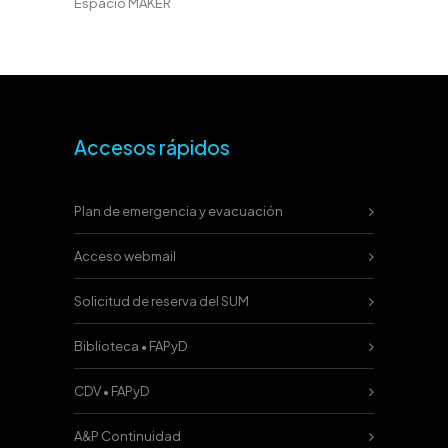
Espacio MAKER
Accesos rápidos
Plan de emergencia y evacuación
Acceso webmail
Solicitud de reserva del SUM
Biblioteca • FAPyD
CDV • FAPyD
A&P Continuidad