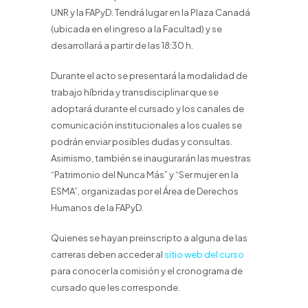
UNR y la FAPyD. Tendrá lugar en la Plaza Canadá
(ubicada en el ingreso a la Facultad) y se
desarrollará a partir de las 18:30 h.
Durante el acto se presentará la modalidad de
trabajo híbrida y transdisciplinar que se
adoptará durante el cursado y los canales de
comunicación institucionales a los cuales se
podrán enviar posibles dudas y consultas.
Asimismo, también se inaugurarán las muestras
“Patrimonio del Nunca Más” y “Ser mujer en la
ESMA”, organizadas por el Área de Derechos
Humanos de la FAPyD.
Quienes se hayan preinscripto a alguna de las
carreras deben acceder al
sitio web del curso
para conocer la comisión y el cronograma de
cursado que les corresponde.