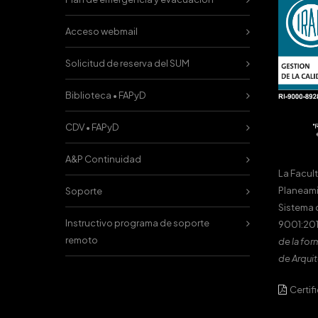
Acceso webmail
Solicitud de reserva del SUM
Biblioteca • FAPyD
CDV • FAPyD
A&P Continuidad
La Facul
Planeami
Soporte
Sistema 
Instructivo programa de soporte
9001:201
remoto
de la for
de Arquit
Certif