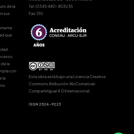
uto de la
Tel: (0341) 480-8531/35
en sus
Fax: 130
amente
dad que
idad,
rocesos
 de la
umpla con
Esta obra está bajo una
Licencia Creative
e la
Commons Atribución-NoComercial-
ros
CompartirIgual 4.0 Internacional
.
ISSN 2524-9223