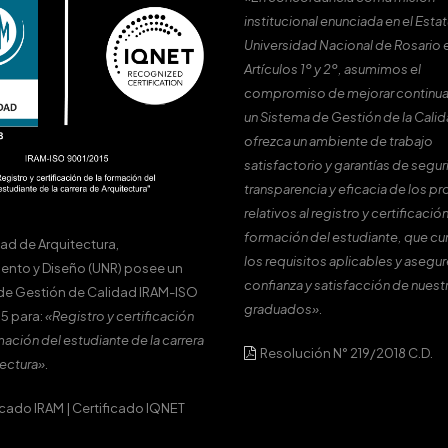
institucional enunciada en el Estat
Universidad Nacional de Rosario 
Artículos 1º y 2º, asumimos el
compromiso de mejorar continu
un Sistema de Gestión de la Cali
ofrezca un ambiente de trabajo
satisfactorio y garantías de segur
transparencia y eficacia de los p
relativos al registro y certificación
formación del estudiante, que c
tad de Arquitectura,
los requisitos aplicables y asegur
ento y Diseño (UNR) posee un
confianza y satisfacción de nuest
de Gestión de Calidad IRAM-ISO
graduados».
5 para:
«Registro y certificación
mación del estudiante de la carrera
Resolución N° 219/2018 C.D.
ectura».
icado IRAM
|
Certificado IQNET