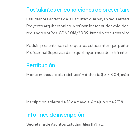
Postulantes en condiciones de presentars
Estudiantes activos de la Facultad que hayan regularizado 
Proyecto Arquitectónico I y reúnan los recaudos exigidos 
regulado por Res. CD Nº 018/2009, firmado en su caso los
Podrán presentarse solo aquellos estudiantes que perten
Profesional Supervisada; o que hayan iniciado el trámit
Retribución:
Monto mensual de la retribución de hasta $ 5.713,04; má
Inscripción abierta del 16 de mayo al 6 de junio de 2018.
Informes de inscripción:
Secretaria de Asuntos Estudiantiles | FAPyD.