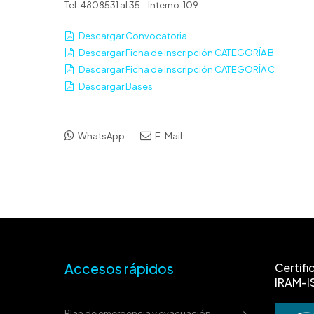
Tel: 4808531 al 35 – Interno: 109
Descargar Convocatoria
Descargar Ficha de inscripción CATEGORÍA B
Descargar Ficha de inscripción CATEGORÍA C
Descargar Bases
WhatsApp
E-Mail
Accesos rápidos
Certifi
IRAM-I
Plan de emergencia y evacuación