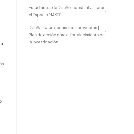
Estudiantes de Diseño Industrial visitaron
el Espacio MAKER
Diseñar futuro, consolidar proyectos |
Plan de acción para el fortalecimiento de
la investigación
ía
más
no