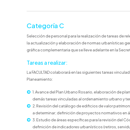
Categoría C
Selección de personal para la realización de tareas de 
la actualización y elaboración de normas urbanísticas ge
gráfica complementaria que se lleve adelante en la Secre
Tareas a realizar:
La FACULTAD colaborará en las siguientes tareas vinculada
Planeamiento:
1. Avance del Plan Urbano Rosario, elaboración de plan
demás tareas vinculadas al ordenamiento urbano y terri
2. Revisión del catálogo de edificios de valor patrimon
a determinar; definición de proyectos normativos en á
3. Estudio de áreas específicas para la revisión del Có
definición de indicadores urbanísticos (retiros, servidu