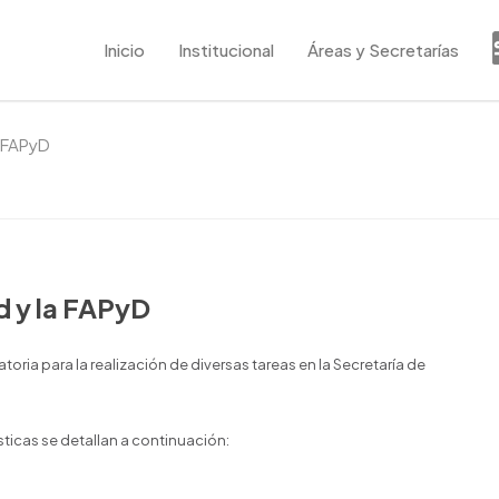
Inicio
Institucional
Áreas y Secretarías
a FAPyD
d y la FAPyD
toria para la realización de diversas tareas en la Secretaría de
ticas se detallan a continuación: