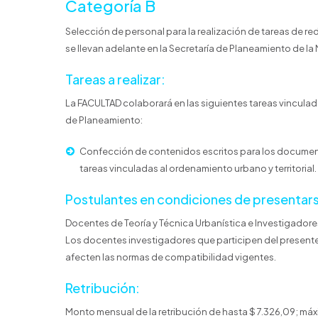
Categoría B
Selección de personal para la realización de tareas de
se llevan adelante en la Secretaría de Planeamiento de la
Tareas a realizar:
La FACULTAD colaborará en las siguientes tareas vinculada
de Planeamiento:
Confección de contenidos escritos para los documento
tareas vinculadas al ordenamiento urbano y territorial.
Postulantes en condiciones de presentars
Docentes de Teoría y Técnica Urbanística e Investigadores
Los docentes investigadores que participen del presente
afecten las normas de compatibilidad vigentes.
Retribución:
Monto mensual de la retribución de hasta $ 7.326,09; má