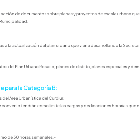
 redacción de documentos sobre planes y proyectos de escala urbana que
 Municipalidad.
s a la actualización del plan urbano que viene desarrollando la Secretar
s del Plan Urbano Rosario, planes de distrito, planes especiales y de
e para la Categoría B:
 del Área Urbanística del Curdiur.
 convenio tendrán como límite las cargas y dedicaciones horarias que 
ximo de 30 horas semanales.-