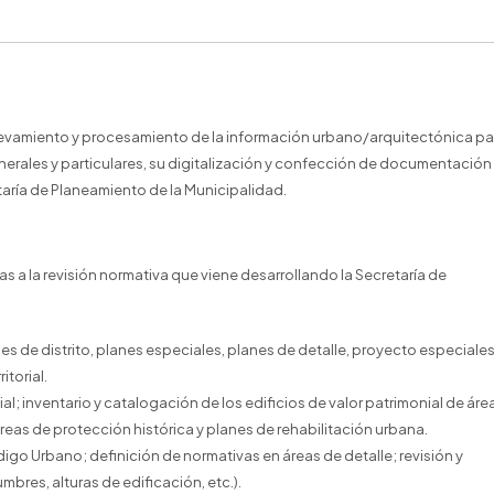
relevamiento y procesamiento de la información urbano/arquitectónica pa
nerales y particulares, su digitalización y confección de documentación
taría de Planeamiento de la Municipalidad.
s a la revisión normativa que viene desarrollando la Secretaría de
es de distrito, planes especiales, planes de detalle, proyecto especiales
torial.
ial; inventario y catalogación de los edificios de valor patrimonial de áre
reas de protección histórica y planes de rehabilitación urbana.
digo Urbano; definición de normativas en áreas de detalle; revisión y
mbres, alturas de edificación, etc.).