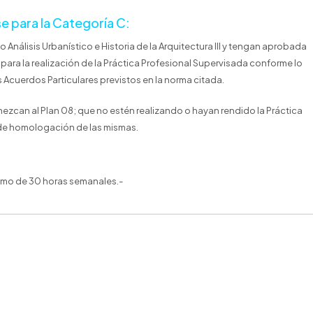
e para la Categoría C:
Análisis Urbanístico e Historia de la Arquitectura III y tengan aprobada
para la realización de la Práctica Profesional Supervisada conforme lo
 Acuerdos Particulares previstos en la norma citada.
ezcan al Plan 08; que no estén realizando o hayan rendido la Práctica
e de homologación de las mismas.
ximo de 30 horas semanales.-