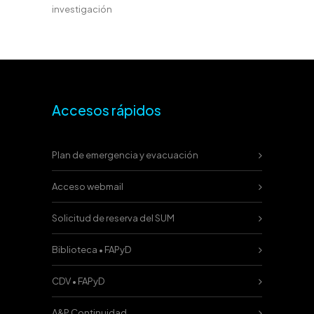
investigación
Accesos rápidos
Plan de emergencia y evacuación
Acceso webmail
Solicitud de reserva del SUM
Biblioteca • FAPyD
CDV • FAPyD
A&P Continuidad