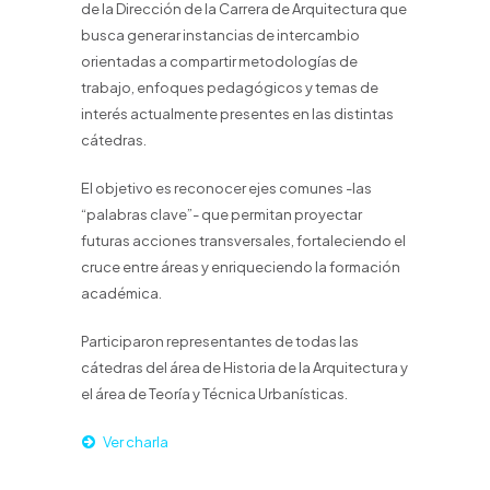
de la Dirección de la Carrera de Arquitectura que
busca generar instancias de intercambio
orientadas a compartir metodologías de
trabajo, enfoques pedagógicos y temas de
interés actualmente presentes en las distintas
cátedras.
El objetivo es reconocer ejes comunes -las
“palabras clave”- que permitan proyectar
futuras acciones transversales, fortaleciendo el
cruce entre áreas y enriqueciendo la formación
académica.
Participaron representantes de todas las
cátedras del área de Historia de la Arquitectura y
el área de Teoría y Técnica Urbanísticas.
Ver charla