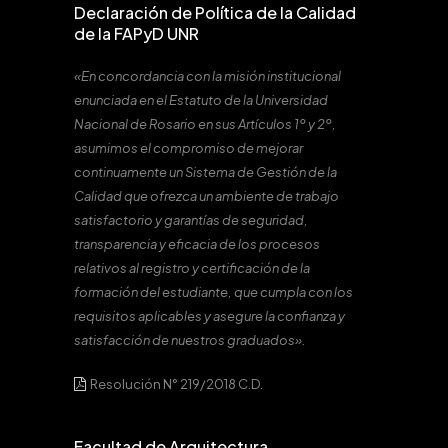
Declaración de Política de la Calidad
de la FAPyD UNR
«En concordancia con la misión institucional
enunciada en el Estatuto de la Universidad
Nacional de Rosario en sus Artículos 1º y 2º,
asumimos el compromiso de mejorar
continuamente un Sistema de Gestión de la
Calidad que ofrezca un ambiente de trabajo
satisfactorio y garantías de seguridad,
transparencia y eficacia de los procesos
relativos al registro y certificación de la
formación del estudiante, que cumpla con los
requisitos aplicables y asegure la confianza y
satisfacción de nuestros graduados».
Resolución N° 219/2018 C.D.
Facultad de Arquitectura,