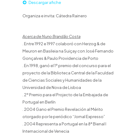
Descargar afiche
Organiza e invita: Cátedra Rainero
Acerca de Nuno Brandão Costa
. Entre 1992 e 1997 colaboró con Herzog & de
Meuron en Basileia na Suiçay con José Fernando
Gonçalves & Paulo Providencia de Porto
. En 1998, ganó el 1º premio del concurso para el
proyecto de la Biblioteca Central de la Faculdad
de Ciencias Sociales y Humanidades de la
Universidad de Nova de Lisboa
. 2º Premio para el Projecto de la Embajada de
Portugal en Berlín
. 2004 Gano el Premio Revelación al Mérito
otorgado por le periódico “Jornal Expresso”
. 2004 Representa a Portugal en la 8ª Bienal l
Internacional de Venecia