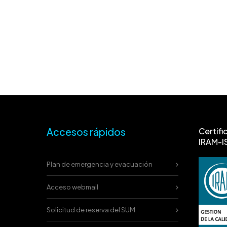
Accesos rápidos
Certifi
IRAM-I
Plan de emergencia y evacuación
Acceso webmail
Solicitud de reserva del SUM