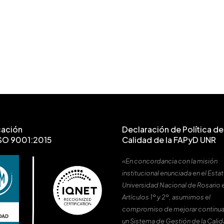
cación
Declaración de Política de 
SO 9001:2015
Calidad de la FAPyD UNR
«En concordancia con la misión
institucional enunciada en el Estat
Universidad Nacional de Rosario 
Artículos 1º y 2º, asumimos el
compromiso de mejorar continu
un Sistema de Gestión de la Cali