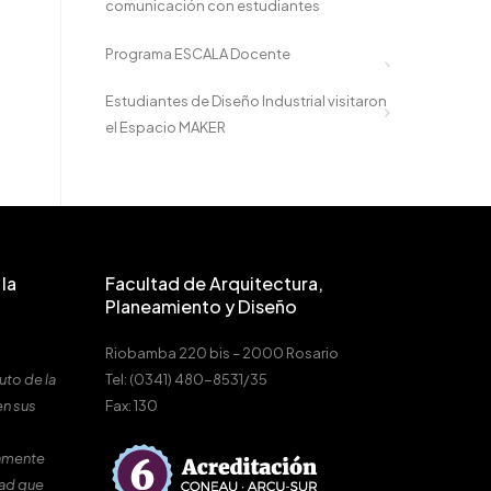
comunicación con estudiantes
Programa ESCALA Docente
Estudiantes de Diseño Industrial visitaron
el Espacio MAKER
la
Facultad de Arquitectura,
Planeamiento y Diseño
Riobamba 220 bis – 2000 Rosario
uto de la
Tel: (0341) 480-8531/35
en sus
Fax: 130
amente
dad que