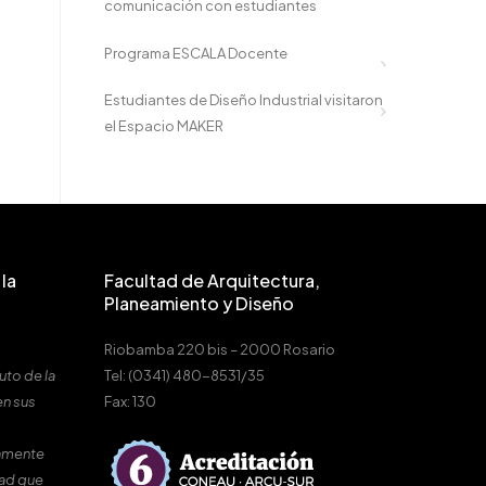
comunicación con estudiantes
Programa ESCALA Docente
Estudiantes de Diseño Industrial visitaron
el Espacio MAKER
la
Facultad de Arquitectura,
Planeamiento y Diseño
Riobamba 220 bis – 2000 Rosario
uto de la
Tel: (0341) 480-8531/35
en sus
Fax: 130
amente
dad que