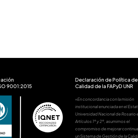
cación
Declaración de Política de 
SO 9001:2015
Calidad de la FAPyD UNR
«En concordancia con la misión
institucional enunciada en el Estat
Universidad Nacional de Rosario 
Artículos 1º y 2º, asumimos el
compromiso de mejorar continu
un Sistema de Gestión de la Cali