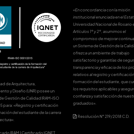
«En concordancia con la misión
institucional enunciada en el Estat
Universidad Nacional de Rosario 
Artículos 1º y 2º, asumimos el
compromiso de mejorar continu
un Sistema de Gestión de la Cali
ofrezca un ambiente de trabajo
satisfactorio y garantías de segur
transparencia y eficacia de los p
relativos al registro y certificación
formación del estudiante, que c
tad de Arquitectura,
los requisitos aplicables y asegur
ento y Diseño (UNR) posee un
confianza y satisfacción de nuest
de Gestión de Calidad IRAM-ISO
graduados».
5 para:
«Registro y certificación
mación del estudiante de la carrera
Resolución N° 219/2018 C.D.
ectura».
icado IRAM
|
Certificado IQNET