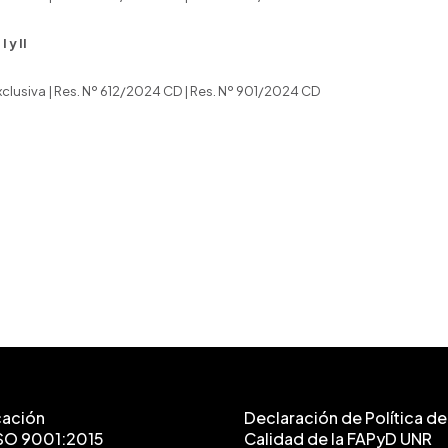
 y II
xclusiva | Res. Nº 612/2024 CD | Res. Nº 901/2024 CD
cación
Declaración de Política de 
SO 9001:2015
Calidad de la FAPyD UNR