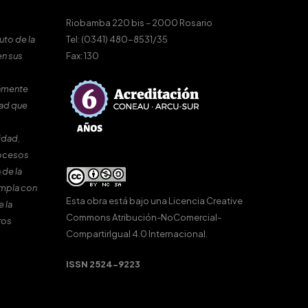
Riobamba 220 bis – 2000 Rosario
uto de la
Tel: (0341) 480-8531/35
en sus
Fax: 130
amente
dad que
idad,
rocesos
 de la
umpla con
Esta obra está bajo una
Licencia Creative
e la
Commons Atribución-NoComercial-
ros
CompartirIgual 4.0 Internacional
.
ISSN 2524-9223