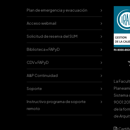
Plan de emergencia y evacuación
Acceso webmail
Solicitud de reserva del SUM
Biblioteca • FAPyD
CDV • FAPyD
A&P Continuidad
La Facul
Planeami
Soporte
Sistema 
Instructivo programa de soporte
9001:201
remoto
de la for
de Arquit
Certif