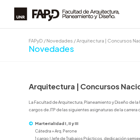
FAPyD
/
Novedades
/
Arquitectura | Concursos Na
Novedades
Arquitectura | Concursos Naci
La Facultad de Arquitectura, Planeamiento y Diseño de la
cargos de JTP de las siguientes asignaturas de la carrera 
Marterialidad I, II y III
Cátedra » Arq. Perone
1 cargo | Jefe de Trabajos Prácticos, dedicación semie