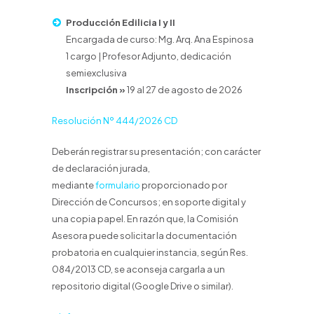
Producción Edilicia I y II
Encargada de curso: Mg. Arq. Ana Espinosa
1 cargo | Profesor Adjunto, dedicación
semiexclusiva
Inscripción »
19 al 27 de agosto de 2026
Resolución Nº 444/2026 CD
Deberán registrar su presentación; con carácter
de declaración jurada,
mediante
formulario
proporcionado por
Dirección de Concursos; en soporte digital y
una copia papel. En razón que, la Comisión
Asesora puede solicitar la documentación
probatoria en cualquier instancia, según Res.
084/2013 CD, se aconseja cargarla a un
repositorio digital (Google Drive o similar).