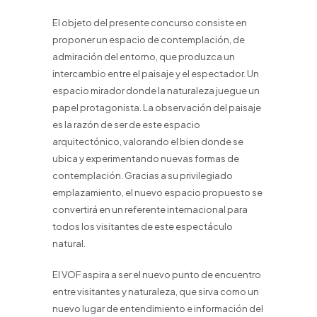
El objeto del presente concurso consiste en
proponer un espacio de contemplación, de
admiración del entorno, que produzca un
intercambio entre el paisaje y el espectador. Un
espacio mirador donde la naturaleza juegue un
papel protagonista. La observación del paisaje
es la razón de ser de este espacio
arquitectónico, valorando el bien donde se
ubica y experimentando nuevas formas de
contemplación. Gracias a su privilegiado
emplazamiento, el nuevo espacio propuesto se
convertirá en un referente internacional para
todos los visitantes de este espectáculo
natural.
El VOF aspira a ser el nuevo punto de encuentro
entre visitantes y naturaleza, que sirva como un
nuevo lugar de entendimiento e información del