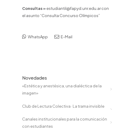
Consultas »
estudiantil@fapyd.unr.edu.ar con
el asunto “Consulta Concurso Olímpicos”
WhatsApp
E-Mail
Novedades
«Estética y anestésica, una dialéctica de la
imagen»
Club de Lectura Colectiva · La trama invisible
Canales institucionales para la comunicación
con estudiantes