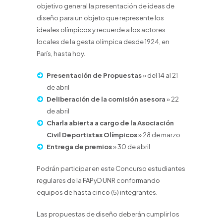
objetivo general la presentación de ideas de
diseño para un objeto que represente los
ideales olímpicos y recuerde a los actores
locales de la gesta olímpica desde 1924, en
París, hasta hoy.
Presentación de Propuestas
» del 14 al 21
de abril
Deliberación de la comisión asesora
» 22
de abril
Charla abierta a cargo de la Asociación
Civil Deportistas Olímpicos
» 28 de marzo
Entrega de premios
» 30 de abril
Podrán participar en este Concurso estudiantes
regulares de la FAPyD UNR conformando
equipos de hasta cinco (5) integrantes.
Las propuestas de diseño deberán cumplir los