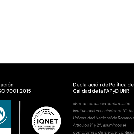
cación
Declaración de Política de 
SO 9001:2015
Calidad de la FAPyD UNR
«En concordancia con la misión
institucional enunciada en el Estat
Universidad Nacional de Rosario 
Artículos 1º y 2º, asumimos el
compromiso de mejorar continu