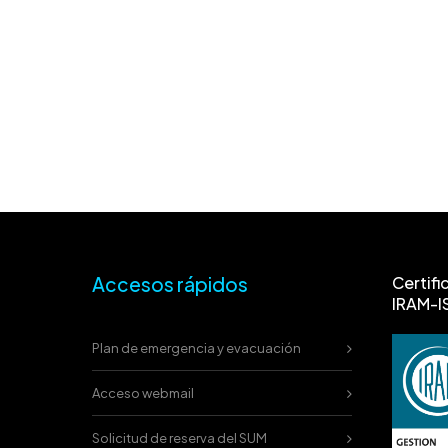
Accesos rápidos
Certifi
IRAM-I
Plan de emergencia y evacuación
Acceso webmail
Solicitud de reserva del SUM