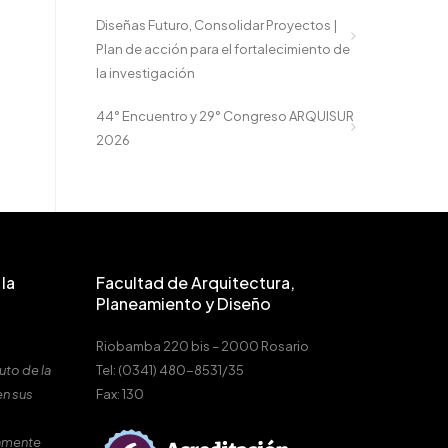
Diseñas Futuro, Consolidar Proyectos |
Plan de acción para el fortalecimiento de
la investigación
44° Encuentro y 29° Congreso ARQUISUR
2026
la
Facultad de Arquitectura,
Planeamiento y Diseño
Riobamba 220 bis – 2000 Rosario
uto de la
Tel: (0341) 480-8531/35
en sus
Fax: 130
amente