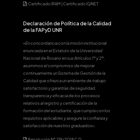
Certificado IRAM
|
Certificado IQNET
Declaración de Política de la Calidad
de la FAPyD UNR
«En concordancia con la misión institucional
enunciada en el Estatuto de la Universidad
Nacional de Rosario en sus Artículos 1º y 2º,
asumimos el compromiso de mejorar
continuamente un Sistema de Gestión de la
Calidad que ofrezca un ambiente de trabajo
satisfactorio y garantías de seguridad,
transparencia y eficacia de los procesos
relativos al registro y certificación de la
formación del estudiante, que cumpla con los
requisitos aplicables y asegure la confianza y
satisfacción de nuestros graduados».
Resolución N° 219/2018 C.D.