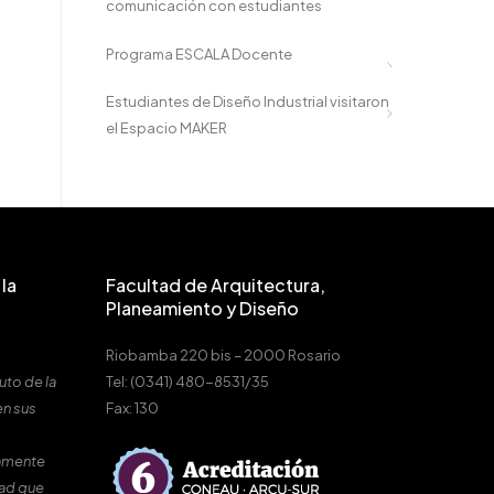
comunicación con estudiantes
Programa ESCALA Docente
Estudiantes de Diseño Industrial visitaron
el Espacio MAKER
la
Facultad de Arquitectura,
Planeamiento y Diseño
Riobamba 220 bis – 2000 Rosario
uto de la
Tel: (0341) 480-8531/35
en sus
Fax: 130
amente
dad que