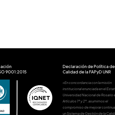
cación
Declaración de Política de 
SO 9001:2015
Calidad de la FAPyD UNR
«En concordancia con la misión
institucional enunciada en el Estat
Universidad Nacional de Rosario 
Artículos 1º y 2º, asumimos el
compromiso de mejorar continu
un Sistema de Gestión de la Cali