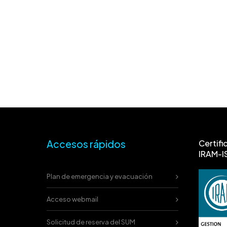
Accesos rápidos
Certifi
IRAM-I
Plan de emergencia y evacuación
Acceso webmail
Solicitud de reserva del SUM