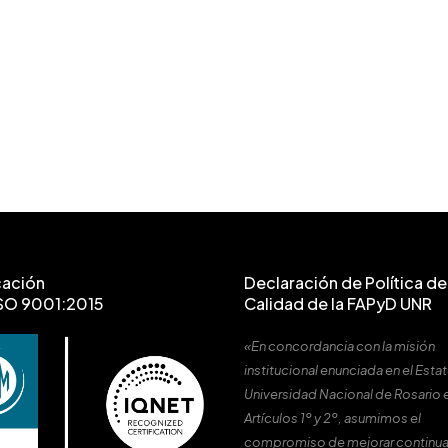
cación
Declaración de Política de 
SO 9001:2015
Calidad de la FAPyD UNR
«En concordancia con la misión
institucional enunciada en el Estat
Universidad Nacional de Rosario 
Artículos 1º y 2º, asumimos el
compromiso de mejorar continu