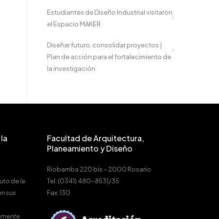
Estudiantes de Diseño Industrial visitaron
el Espacio MAKER
Diseñar futuro, consolidar proyectos |
Plan de acción para el fortalecimiento de
la investigación
la
Facultad de Arquitectura,
Planeamiento y Diseño
Riobamba 220 bis – 2000 Rosario
uto de la
Tel: (0341) 480-8531/35
en sus
Fax: 130
amente