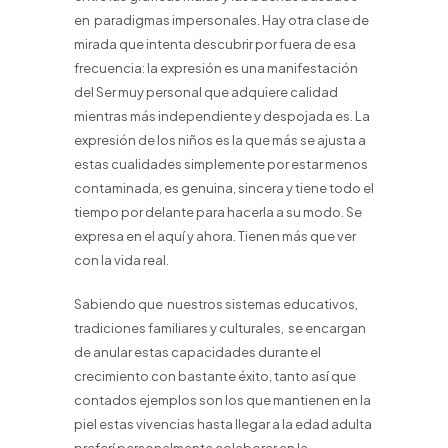
en paradigmas impersonales. Hay otra clase de
mirada que intenta descubrir por fuera de esa
frecuencia: la expresión es una manifestación
del Ser muy personal que adquiere calidad
mientras más independiente y despojada es. La
expresión de los niños es la que más se ajusta a
estas cualidades simplemente por estar menos
contaminada, es genuina, sincera y tiene todo el
tiempo por delante para hacerla a su modo. Se
expresa en el aquí y ahora. Tienen más que ver
con la vida real.
Sabiendo que nuestros sistemas educativos,
tradiciones familiares y culturales, se encargan
de anular estas capacidades durante el
crecimiento con bastante éxito, tanto así que
contados ejemplos son los que mantienen en la
piel estas vivencias hasta llegar a la edad adulta