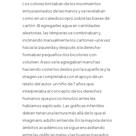
Los colores brotaban de los movimientos
entusiasmados de las manos y se revelaban
como en un caleidoscopio sobre las bases de
cartón. Al agregarles agua en cantidades
aleatorias, las témperas se combinaban y,
inclinando manualmente los cartones-una vez
hacia la izquierda y después a la derecha-
formaban pequeños ríos bicolores con
volumen. A eso se le agregaban manchas
haciendo correr los dedos por la superficie y la
imagen se completaba con el apoyo de un
relato del autor: un niño de 7 años que
interpretaba el concepto de los derechos
humanos que pocos minutos antes les
habíamos explicado. Las gráficas infantiles
deben tener una lectura más allá de lo que el
imaginario adulto entiende. En la mayoría de los
ámbitos académicos se sigue encasillando
entre las gráficas malas y las buenas basados