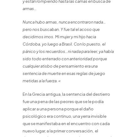
y están rompiendo hasta las camas en busca de
armas…
Nunca hubo armas, nunca encontraron nada…
pero nos buscaban. Y fue tal el acoso que
decidimos irnos. Mi mujer y mi hijo hacia
Córdoba, yo luego a Brasil. Con lo puesto, el
pánico y los recuerdos…ni nada para leer, ya había
sido todo enterrado con anterioridad porque
cualquier atisbo de pensamiento era una
sentencia de muerte en esas reglas de juego
metidas a la fuerza. «
En la Grecia antigua, la sentencia del destierro
fue una pena de las peores que se le podía
aplicar a una persona porque el daño
psicológico era continuo, una yerra invisible
que se manifestaba en el encuentro con cada
nuevo lugar, a la primer conversación, el