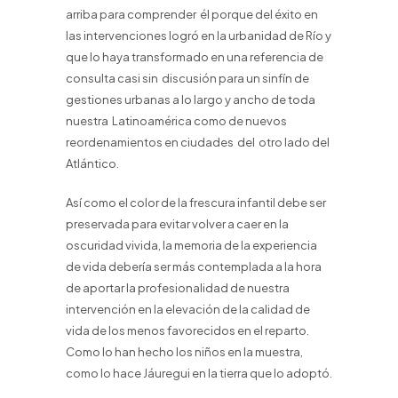
arriba para comprender él porque del éxito en
las intervenciones logró en la urbanidad de Río y
que lo haya transformado en una referencia de
consulta casi sin discusión para un sinfín de
gestiones urbanas a lo largo y ancho de toda
nuestra Latinoamérica como de nuevos
reordenamientos en ciudades del otro lado del
Atlántico.
Así como el color de la frescura infantil debe ser
preservada para evitar volver a caer en la
oscuridad vivida, la memoria de la experiencia
de vida debería ser más contemplada a la hora
de aportar la profesionalidad de nuestra
intervención en la elevación de la calidad de
vida de los menos favorecidos en el reparto.
Como lo han hecho los niños en la muestra,
como lo hace Jáuregui en la tierra que lo adoptó.