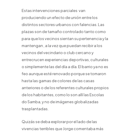
Estas intervenciones parciales van
produciendo un efecto de unión entre los
distintos sectores urbanos con falencias. Las
plazas son de tamaño controlado tanto como
para que los vecinos sientan su pertenencia y la
mantengan , a la vez que puedan recibir a los
vecinos del vecindario o club cercano y
entrecrucen experiencias deportivas, culturales
o simplemente las del día a día. El barrio ya no es
feo aunque esté renovado porque se tomaron
hasta las gamas de colores de las casas
anteriores o de los referentes culturales propios
de los habitantes, como lo son allí las Escolas
do Samba, y no de imágenes globalizadas
trasplantadas.
Quizás se deba explorar por el lado de las
vivencias terribles que Jorge comentaba más