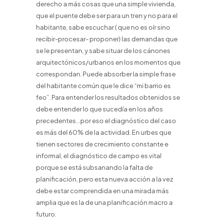
derecho a más cosas que una simple vivienda,
que el puente debe ser para un tren y no para el
habitante, sabe escuchar ( que no es oír sino
recibir-procesar- proponer) las demandas que
se le presentan, y sabe situar de los cánones
arquitectónicos/urbanos en los momentos que
correspondan. Puede absorber la simple frase
del habitante común que le dice “mi barrio es
feo”. Para entender los resultados obtenidos se
debe entender lo que sucedía en los años
precedentes…por eso el diagnóstico del caso
es más del 60% de la actividad. En urbes que
tienen sectores de crecimiento constante e
informal, el diagnóstico de campo es vital
porque se está subsanando la falta de
planificación, pero esta nueva acción a la vez
debe estar comprendida en una mirada más
amplia que es la de una planificación macro a
futuro.