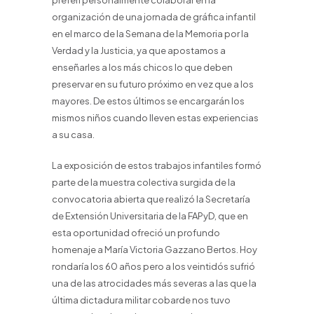
preferí personalmente colaborar en la
organización de una jornada de gráfica infantil
en el marco de la Semana de la Memoria por la
Verdad y la Justicia, ya que apostamos a
enseñarles a los más chicos lo que deben
preservar en su futuro próximo en vez que a los
mayores. De estos últimos se encargarán los
mismos niños cuando lleven estas experiencias
a su casa.
La exposición de estos trabajos infantiles formó
parte de la muestra colectiva surgida de la
convocatoria abierta que realizó la Secretaría
de Extensión Universitaria de la FAPyD, que en
esta oportunidad ofreció un profundo
homenaje a María Victoria Gazzano Bertos. Hoy
rondaría los 60 años pero a los veintidós sufrió
una de las atrocidades más severas a las que la
última dictadura militar cobarde nos tuvo