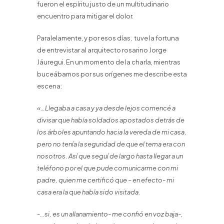
fueron el espíritu justo de un multitudinario
encuentro para mitigar el dolor.
Paralelamente, y por esos días, tuve la fortuna
de entrevistar al arquitecto rosarino Jorge
Jáuregui. En un momento de la charla, mientras
buceábamos por sus orígenes me describe esta
escena:
«…Llegaba a casa y ya desde lejos comencé a
divisar que había soldados apostados detrás de
los árboles apuntando hacia la vereda de mi casa,
pero no tenía la seguridad de que el tema era con
nosotros. Así que seguí de largo hasta llegar a un
teléfono por el que pude comunicarme con mi
padre, quien me certificó que – en efecto- mi
casa era la que había sido visitada.
-…si, es un allanamiento- me confió en voz baja-,