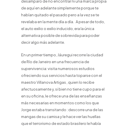
desamparo de no encontrar ni una marca propia
de aquí en adelante simplemente porque te
habían quitado el pasado pero a la vez se te
revelaba en la mente día a día. A pesar de todo,
el auto exilio o exilio inducido, era la única
alternativa posible de sobrevida para poder
decir algo más adelante.
En un primer tiempo, Jáuregui recorre la ciudad
de Río de Janeiro en una frecuencia de
supervivencia: visita numerosos estudios
ofreciendo sus servicios hasta toparse con el
maestro Villanova Artigas , quien lo recibe
afectuosamente y, si bien no tiene cupo para el
en su oficina, le ofrece una de las enseñanzas
más necesarias en momentos como los que
Jorge estaba transitando : descorre una de las
mangas de su camisa y le hace ver las huellas
que el terrorismo de estado brasilero le había