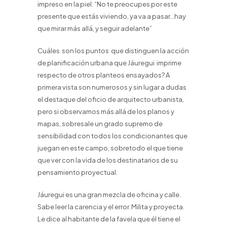
impreso en la piel. “No te preocupes por este
presente que estás viviendo, ya va a pasar…hay
que mirar más allá, y seguir adelante”
Cuáles son los puntos que distinguen la acción
de planificación urbana que Jáuregui imprime
respecto de otros planteos ensayados? A
primera vista son numerosos y sin lugar a dudas
el destaque del oficio de arquitecto urbanista,
pero si observamos más allá de los planos y
mapas, sobresale un grado supremo de
sensibilidad con todos los condicionantes que
juegan en este campo, sobretodo el que tiene
que ver con la vida de los destinatarios de su
pensamiento proyectual.
Jáuregui es una gran mezcla de oficina y calle.
Sabe leer la carencia y el error. Milita y proyecta.
Le dice al habitante de la favela que él tiene el