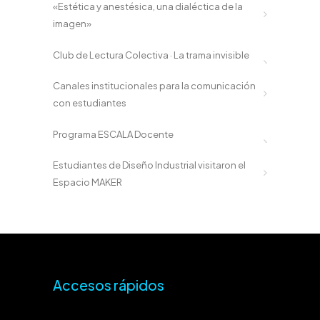
«Estética y anestésica, una dialéctica de la
imagen»
Club de Lectura Colectiva · La trama invisible
Canales institucionales para la comunicación
con estudiantes
Programa ESCALA Docente
Estudiantes de Diseño Industrial visitaron el
Espacio MAKER
Accesos rápidos