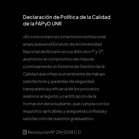
Declaración de Política de la Calidad
de la FAPyD UNR
«En concordancia con la misión institucional
enunciada en el Estatuto de la Universidad
Nacional de Rosario en sus Artículos 1º y 2º,
asumimos el compromiso de mejorar
continuamente un Sistema de Gestión de la
Calidad que ofrezca un ambiente de trabajo
satisfactorio y garantías de seguridad,
transparencia y eficacia de los procesos
relativos al registro y certificación de la
formación del estudiante, que cumpla con los
requisitos aplicables y asegure la confianza y
satisfacción de nuestros graduados».
Resolución N° 219/2018 C.D.