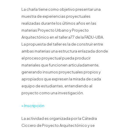
La charla tiene como objetivo presentar una
muestra de experiencias proyectuales
realizadas durante los últimos años en las
materias Proyecto Urbano y Proyecto
Arquitectónico en el taller a77 de la FADU-UBA.
La propuesta del taller es la de construir entre
ambas materias una estructura enlazada donde
el proceso proyectual pueda producir
materiales que funcionen articuladamente,
generando insumos proyectuales propios y
apropiados que expresen la mirada de cada
equipo de estudiantes, entendiendo al
proyecto como una investigación.
» Inscripción
La actividad es organizada por la Cátedra
Ciccero de Proyecto Arquitectónico y se