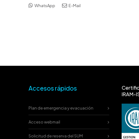
WhatsApp
E-Mail
Accesos rápidos
Certifi
IRAM-I
Plan de emergencia y evacuación
Acceso webmail
Solicitud de reserva del SUM