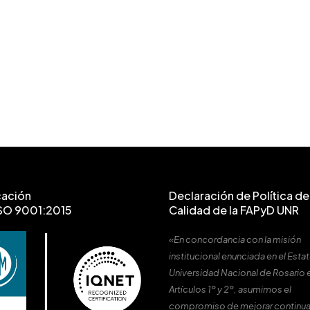
cación
Declaración de Política de 
SO 9001:2015
Calidad de la FAPyD UNR
«En concordancia con la misión
institucional enunciada en el Estat
Universidad Nacional de Rosario 
Artículos 1º y 2º, asumimos el
compromiso de mejorar continu