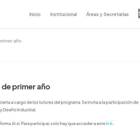
Inicio
Institucional
Áreas y Secretarías
primer año
s de primer año
ierta a cargo de los tutores del programa. Se invita a la participación de
y Diseño Industrial.
forma Jit.si. Para participar, solo hay que acceder a este
link
.