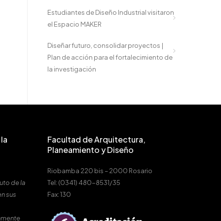
Estudiantes de Diseño Industrial visitaron
el Espacio MAKER
Diseñar futuro, consolidar proyectos |
Plan de acción para el fortalecimiento de
la investigación
la
Facultad de Arquitectura,
Planeamiento y Diseño
Riobamba 220 bis – 2000 Rosario
uto de la
Tel: (0341) 480-8531/35
en sus
Fax: 130
amente