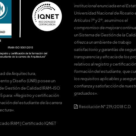
institucional enunciada en el Estat
Universidad Nacional de Rosario 
Artículos 1º y 2º, asumimos el
compromiso de mejorar continu
un Sistema de Gestión de la Cali
ofrezca un ambiente de trabajo
satisfactorio y garantías de segur
transparencia y eficacia de los p
relativos al registro y certificación
formación del estudiante, que c
tad de Arquitectura,
los requisitos aplicables y asegur
ento y Diseño (UNR) posee un
confianza y satisfacción de nuest
de Gestión de Calidad IRAM-ISO
graduados».
5 para:
«Registro y certificación
mación del estudiante de la carrera
Resolución N° 219/2018 C.D.
ectura».
icado IRAM
|
Certificado IQNET