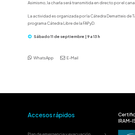
Asimismo, la charla será transmitida en directo por el can
La actividad es organizada por la Cátedra Dematteis de Tall
programa Cátedra Libre de la FAPyD.
Sábado 11 de septiembre | 9 a 13 h
WhatsApp
E-Mail
Accesos rápidos
Certifi
IRAM-I
Plan de emergencia y evacuación