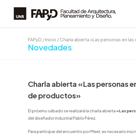
FAPyD
/
Inicio
/
Charla abierta «Las personas en la
Novedades
Charla abierta «Las personas e
de productos»
El próximo sábado se realizará la charla abierta
«Las pers
del diseñador industrial Pablo Pérez.
Para participar del encuentro por Meet, es necesario insc