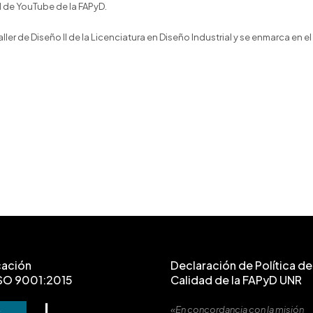
al de YouTube de la FAPyD.
er de Diseño II de la Licenciatura en Diseño Industrial y se enmarca en el
cación
Declaración de Política de 
SO 9001:2015
Calidad de la FAPyD UNR
«En concordancia con la misión