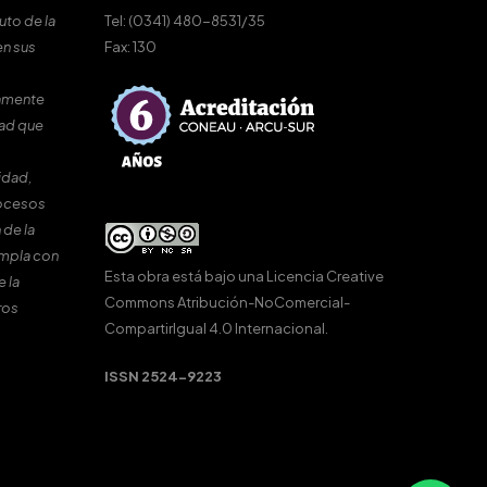
uto de la
Tel: (0341) 480-8531/35
en sus
Fax: 130
amente
dad que
idad,
rocesos
 de la
umpla con
Esta obra está bajo una
Licencia Creative
e la
Commons Atribución-NoComercial-
ros
CompartirIgual 4.0 Internacional
.
ISSN 2524-9223