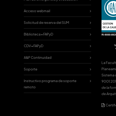
Acceso webmail
Solicitud de reserva del SUM
Biblioteca • FAPyD
CDV • FAPyD
A&P Continuidad
La Facul
Planeami
Soporte
Sistema 
Instructivo programa de soporte
9001:201
remoto
de la for
de Arquit
Certif