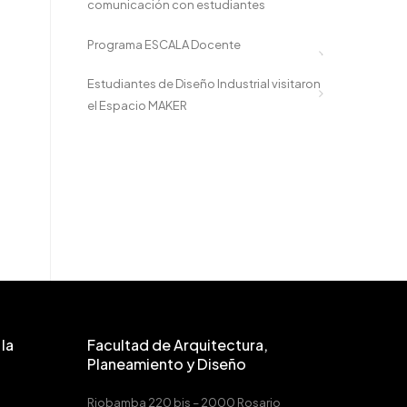
comunicación con estudiantes
Programa ESCALA Docente
Estudiantes de Diseño Industrial visitaron
el Espacio MAKER
la
Facultad de Arquitectura,
Planeamiento y Diseño
Riobamba 220 bis – 2000 Rosario