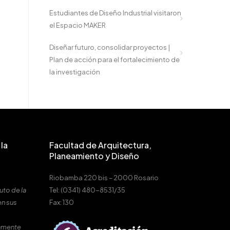
Estudiantes de Diseño Industrial visitaron
el Espacio MAKER
Diseñar futuro, consolidar proyectos |
Plan de acción para el fortalecimiento de
la investigación
la
Facultad de Arquitectura,
Planeamiento y Diseño
Riobamba 220 bis – 2000 Rosario
uto de la
Tel: (0341) 480-8531/35
en sus
Fax: 130
amente