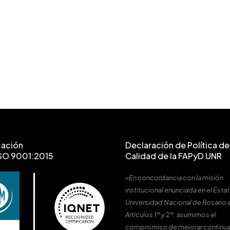
cación
Declaración de Política de 
SO 9001:2015
Calidad de la FAPyD UNR
«En concordancia con la misión
institucional enunciada en el Estat
Universidad Nacional de Rosario 
Artículos 1º y 2º, asumimos el
compromiso de mejorar continu