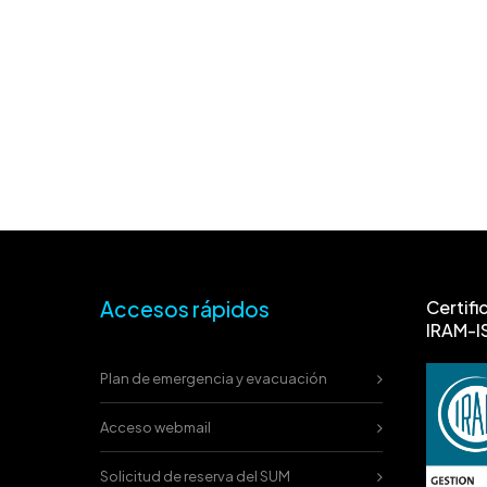
Accesos rápidos
Certifi
IRAM-I
Plan de emergencia y evacuación
Acceso webmail
Solicitud de reserva del SUM