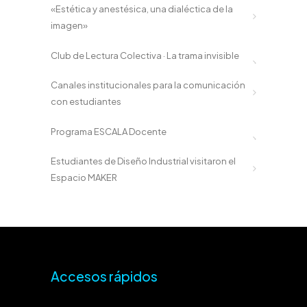
«Estética y anestésica, una dialéctica de la
imagen»
Club de Lectura Colectiva · La trama invisible
Canales institucionales para la comunicación
con estudiantes
Programa ESCALA Docente
Estudiantes de Diseño Industrial visitaron el
Espacio MAKER
Accesos rápidos