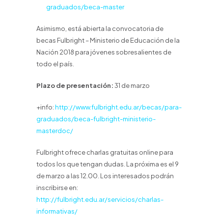
graduados/beca-master
Asimismo, está abierta la convocatoria de
becas Fulbright – Ministerio de Educación de la
Nación 2018 para jóvenes sobresalientes de
todo el país.
Plazo de presentación:
31 de marzo
+info:
http://www.fulbright.edu.ar/becas/para-
graduados/beca-fulbright-ministerio-
masterdoc/
Fulbright ofrece charlas gratuitas online para
todos los que tengan dudas. La próxima es el 9
de marzo a las 12.00. Los interesados podrán
inscribirse en:
http://fulbright.edu.ar/servicios/charlas-
informativas/