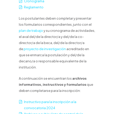
Cronograma
Reglamento
Los postulantes deben completar y presentar
los formularios correspondientes, junto con el
plan de trabajo
y su cronograma de actividades,
el aval del/de la director/a y del/de la co-
director/a de la beca, del/de la director/a
de
proyecto de investigación
acreditado en
que se enmarca la postulación y del/de la
decano/a o responsable equivalente de la
institución.
A continuación se encuentran los
archivos
informativos, instructivos y formularios
que
deben completarse para la inscripción:
Instructivo para la inscripción a la
convocatoria 2024