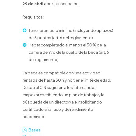
29 de abril
abre la inscripción.
Requisitos:
Tener promedio mínimo (incluyendo aplazos)
de 6 puntos (art. 6 del reglamento)
Haber completado al menos el 50% de la
carrera dentro de la cual pide la beca (art. 6
del reglamento)
La beca es compatible con una actividad
rentada de hasta 30 h y no tiene limite de edad.
Desde el CIN sugieren a los interesados
empezar escribiendo un plan de trabajo y la
búsqueda de un director/a e ir solicitando
certificado analítico y de rendimiento
académico.
Bases