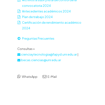
Archivos a subir y lista de control de la
convocatoria 2024
Antecedentes académicos 2024
Plan de trabajo 2024
Certificación de rendimiento académico
2024
Preguntas Frecuentes
Consultas »
cienciaytecnologia@fapyd.unr.edu.ar
|
becas.ciencias@unr.edu.ar
WhatsApp
E-Mail