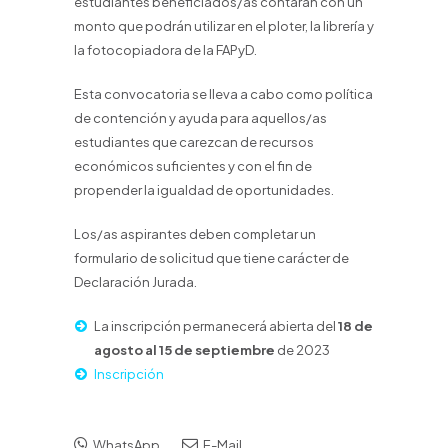
estudiantes beneficiados/as contarán con un
monto que podrán utilizar en el ploter, la librería y
la fotocopiadora de la FAPyD.
Esta convocatoria se lleva a cabo como política
de contención y ayuda para aquellos/as
estudiantes que carezcan de recursos
económicos suficientes y con el fin de
propender la igualdad de oportunidades.
Los/as aspirantes deben completar un
formulario de solicitud que tiene carácter de
Declaración Jurada.
La inscripción permanecerá abierta del
18 de
agosto al 15 de septiembre
de 2023
Inscripción
WhatsApp
E-Mail