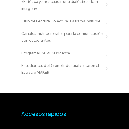
«Estética y anestésica, una dialéctica de la
imagen»
Club de Lectura Colectiva · La trama invisible
Canales institucionales para la comunicación
con estudiantes
Programa ESCALA Docente
Estudiantes de Diseño Industrial visitaron el
Espacio MAKER
Accesos rápidos