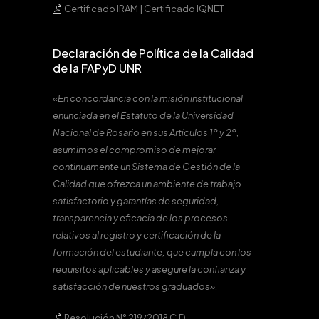
Certificado IRAM
|
Certificado IQNET
Declaración de Política de la Calidad
de la FAPyD UNR
«En concordancia con la misión institucional
enunciada en el Estatuto de la Universidad
Nacional de Rosario en sus Artículos 1º y 2º,
asumimos el compromiso de mejorar
continuamente un Sistema de Gestión de la
Calidad que ofrezca un ambiente de trabajo
satisfactorio y garantías de seguridad,
transparencia y eficacia de los procesos
relativos al registro y certificación de la
formación del estudiante, que cumpla con los
requisitos aplicables y asegure la confianza y
satisfacción de nuestros graduados».
Resolución N° 219/2018 C.D.