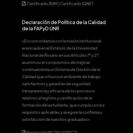
Certificado IRAM
|
Certificado IQNET
Declaración de Política de la Calidad
de la FAPyD UNR
«En concordancia con la misión institucional
enunciada en el Estatuto de la Universidad
Nacional de Rosario en sus Artículos 1º y 2º,
asumimos el compromiso de mejorar
continuamente un Sistema de Gestión de la
Calidad que ofrezca un ambiente de trabajo
satisfactorio y garantías de seguridad,
transparencia y eficacia de los procesos
relativos al registro y certificación de la
formación del estudiante, que cumpla con los
requisitos aplicables y asegure la confianza y
satisfacción de nuestros graduados».
Resolución N° 219/2018 C.D.