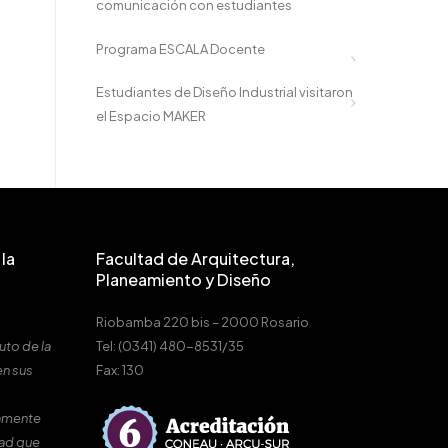
comunicación con estudiantes
Programa ESCALA Docente
Estudiantes de Diseño Industrial visitaron
el Espacio MAKER
la
Facultad de Arquitectura,
Planeamiento y Diseño
Riobamba 220 bis – 2000 Rosario
uto de la
Tel: (0341) 480-8531/35
en sus
Fax: 130
amente
dad que