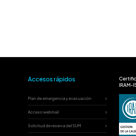
Accesos rápidos
Certifi
IRAM-I
Plan de emergencia y evacuación
Acceso webmail
Solicitud de reserva del SUM