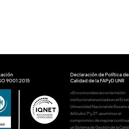
cación
Declaración de Política de 
SO 9001:2015
Calidad de la FAPyD UNR
«En concordancia con la misión
institucional enunciada en el Estat
Universidad Nacional de Rosario 
Artículos 1º y 2º, asumimos el
compromiso de mejorar continu
un Sistema de Gestión de la Cali