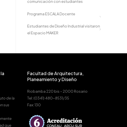
comunicación con estudiantes
Programa ESCALA Docente
Estudiantes de Diseño Industrial visitaron
el Espacio MAKER
la
Facultad de Arquitectura,
Planeamiento y Diseño
Riobamba 220 bis – 2000 Rosario
uto de la
Tel: (0341) 480-8531/35
en sus
Fax: 130
amente
dad que