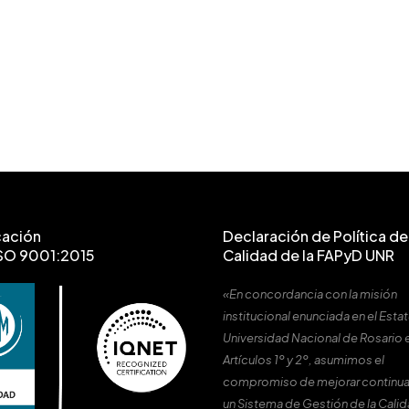
cación
Declaración de Política de 
SO 9001:2015
Calidad de la FAPyD UNR
«En concordancia con la misión
institucional enunciada en el Estat
Universidad Nacional de Rosario 
Artículos 1º y 2º, asumimos el
compromiso de mejorar continu
un Sistema de Gestión de la Cali