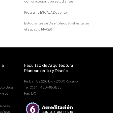
comunicación con estudiantes
Programa ESCALA Docente
Estudiantes de Diseño Industrial visitaron
el Espacio MAKER
la
Facultad de Arquitectura,
Planeamiento y Diseño
Riobamba 220 bis – 2000 Rosario
uto de la
Tel: (0341) 480-8531/35
en sus
Fax: 130
amente
dad que