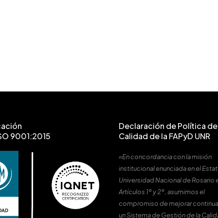
cación
Declaración de Política de 
SO 9001:2015
Calidad de la FAPyD UNR
«En concordancia con la misión
institucional enunciada en el Estat
Universidad Nacional de Rosario 
Artículos 1º y 2º, asumimos el
compromiso de mejorar continu
un Sistema de Gestión de la Cali